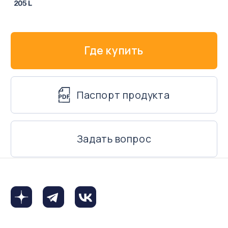
hello@exsoil.com
для вопросов и предложений
Моторные масла
О компании
Трансмиссионные масла
Новости
Гидравлические масла
Бизнесу
Универсальные масла
Стать партнером
Редукторные масла
Где купить
Компрессорные масла
Контакты
Личный кабинет
Специальные масла
Пластичные смазки
© 2024 ООО «ЭКСОЙЛ Лубрикантс» производитель
качественных смазочных материалов
Политика в отношении обработки персональных данных