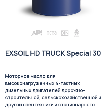
EXSOIL HD TRUCK Special 30
Моторное масло для
высоконагруженных 4-тактных
дизельных двигателей дорожно-
строительной, сельскохозяйственной и
другой спецтехники и стационарного
оборудования. Может применяться
в тракторных трансмиссиях с
переключением без разрыва потока
мощности, где рекомендованы масла
Caterpillar TO-2.
Спецификации:
API
СF-4;
ACEA
E2;
MB
228.2;
MAN
M 270.
Варианты фасовки: