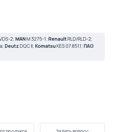
VDS-2;
MAN
M 3275-1;
Renault
RLD/RLD-2;
a;
Deutz
DQC II;
Komatsu
KES 07.851.1;
ПАО
рт продукта
Задать вопрос