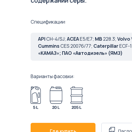
содержании серы.
Спецификации:
API
CH-4/SJ;
ACEA
E5/Е7;
MB
228.3;
Volvo
Cummins
CES 20076/77;
Caterpillar
ECF-1
«КАМАЗ»; ПАО «Автодизель» (ЯМЗ)
Варианты фасовки:
Где купить
Паспо