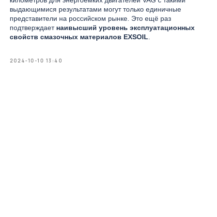
выдающимися результатами могут только единичные
представители на российском рынке. Это ещё раз
подтверждает
наивысший уровень эксплуатационных
свойств смазочных материалов EXSOIL
.
2024-10-10 13:40
E-SYNTH для легковых автомобилей
HD TRUCK для тяжелой техники
ERGON для газовых двигателей
8 800 551-84-42
звонок по России бесплатный
hello@exsoil.com
для вопросов и предложений